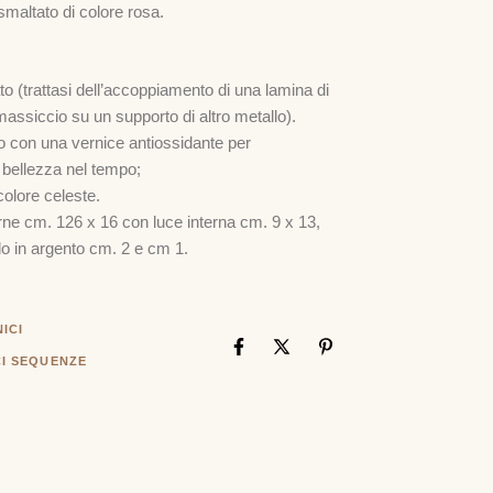
smaltato di colore rosa.
to (trattasi dell’accoppiamento di una lamina di
assiccio su un supporto di altro metallo).
to con una vernice antiossidante per
 bellezza nel tempo;
 colore celeste.
rne
cm. 126 x 16 con luce interna
cm. 9 x 13,
do in argento cm. 2 e cm 1.
ICI
I SEQUENZE