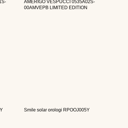
1S-
AMERIGO VESPUCCI 0535A02S-
00AMVEPB LIMITED EDITION
4Y
Smile solar orologi RPOOJ005Y