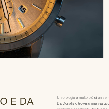
Un orologio è molto più di un sem
O E DA
Da Donalisio troverai una vasta