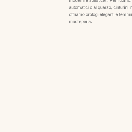
moderni e sofisticati. Per l’uomo
automatici o al quarzo, cinturini i
offriamo orologi eleganti e femmini
madreperla.