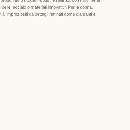
, proponiamo modelli robusti e raffinati, con movimenti
n pelle, acciaio o materiali innovativi. Per la donna,
li, impreziositi da dettagli raffinati come diamanti e