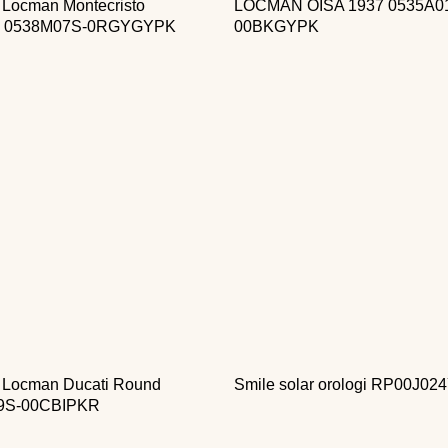
 Locman Montecristo
LOCMAN OISA 1937 0535A0
on 0538M07S-0RGYGYPK
00BKGYPK
o Locman Ducati Round
Smile solar orologi RP00J02
9S-00CBIPKR