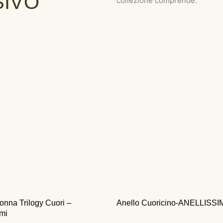
SIVO
collezione comprende:
onna Trilogy Cuori –
Anello Cuoricino-ANELLISSI
imi