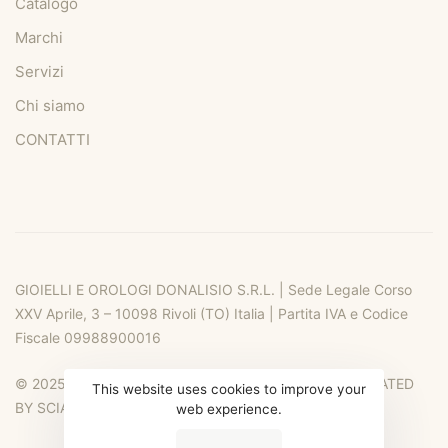
Catalogo
Marchi
Servizi
Chi siamo
CONTATTI
GIOIELLI E OROLOGI DONALISIO S.R.L. | Sede Legale Corso
XXV Aprile, 3 – 10098 Rivoli (TO) Italia | Partita IVA e Codice
Fiscale 09988900016
© 2025 DONALIO RIVOLI. ALL RIGHTS RESERVED. CREATED
This website uses cookies to improve your
BY SCIA DESIGN
web experience.